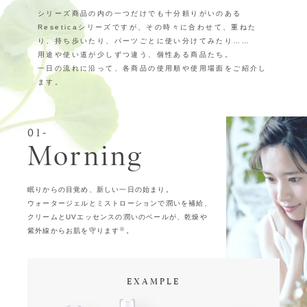
シリーズ商品の内の一つだけでも十分頼りがいのある
Reseticaシリーズですが、その時々に合わせて、重ねた
り、持ち歩いたり、パーツごとに使い分けてみたり……
用途や使い道が少しずつ違う、個性ある商品たち。
一日の流れに沿って、各商品の使用順や使用場面をご紹介し
ます。
01-
Morning
眠りからの目覚め、新しい一日の始まり。
ウォータージェルとミストローションで潤いを補給、
クリームとUVエッセンスの潤いのベールが、乾燥や
※
紫外線からお肌を守ります
。
EXAMPLE