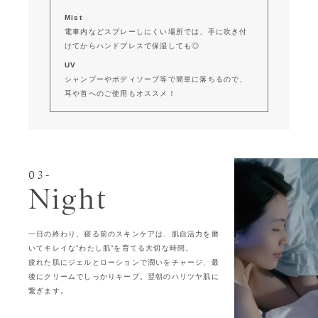
Mist
電車内などスプレーしにくい場所では、手に吹き付
けてからハンドプレスで保湿しても◎
UV
シャンプーやボディソープ等で簡単に落ちるので、
耳や首へのご使用もオススメ！
03-
Night
一日の終わり、寝る前のスキンケアは、肌自活力を磨
いてキレイな”わたし肌”を育てる大切な時間。
疲れた肌にジェルとローションで潤いをチャージ、最
後にクリームでしっかりキープ。翌朝のハリツヤ肌に
繋ぎます。