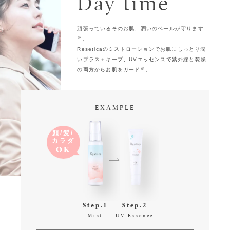
Day time
頑張っているそのお肌、潤いのベールが守ります
※
。
Reseticaのミストローションでお肌にしっとり潤
いプラス＋キープ、UVエッセンスで紫外線と乾燥
※
の両方からお肌をガード
。
EXAMPLE
顔/髪/
カラダ
OK
Step.1
Step.2
Mist
UV Essence